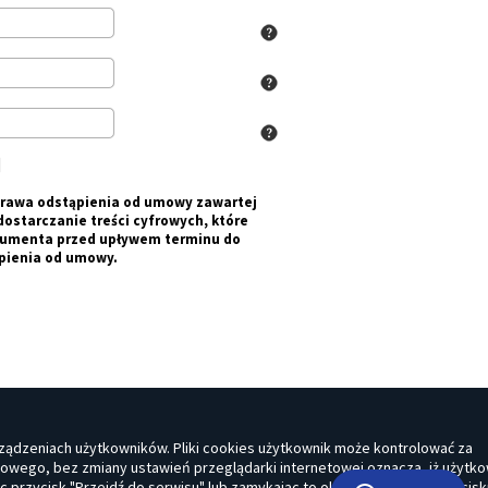
prawa odstąpienia od umowy zawartej
dostarczanie treści cyfrowych, które
onsumenta przed upływem terminu do
ąpienia od umowy.
ządzeniach użytkowników. Pliki cookies użytkownik może kontrolować za
towego, bez zmiany ustawień przeglądarki internetowej oznacza, iż użytko
jąc przycisk "Przejdź do serwisu" lub zamykając to okno za pomocą przycisk