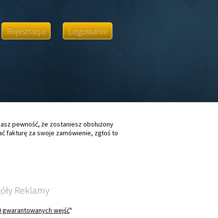
Rejestracja
Logowanie
asz pewność, że zostaniesz obsłużony
ać fakturę za swoje zamówienie, zgłoś to
óły Reklamy
0 gwarantowanych wejść
"