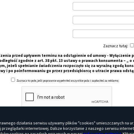
Zaznacz tutaj:
czenia przed upływem terminu na odstąpienie od umowy - Wyłączenie 
dległość zgodnie z art. 38 pkt. 13 ustawy o prawach konsumenta – „ o 
ym, jeżeli spełnianie świadczenia rozpoczęło się za wyraźną zgodą k
wy i po poinformowaniu go przez przedsiębiorcę o utracie prawa odst
Zaznacz to pole, jeśli poprawnie wypełniłeś wszystkie pola i zapłaciłeś za reklamę.
rawnego działania serwisu używamy plików "cookies" umieszczanych na ur
przeglądarki internetowej. Dalsze korzystanie z naszego serwisu interne
lików cookies na zasadach opisanych w naszej
polityce prywatności
. Klika