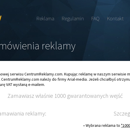
Reklama
Regulamin
FAQ
Kontakt
amówienia reklamy
mowej serwisu CentrumReklamy.com. Kupując reklamę w naszym serwisie m
 CentrumReklamy.com należy do firmy Arial-media. Jeżeli chciałbyś otrzym
turę VAT wysłaną e-mailem.
Zamawiasz właśnie 1000 gwarantowanych wejść
amawiania reklamy:
Szczeg
• Wybrana reklama to
"100