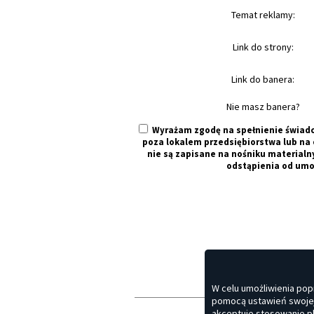
Temat reklamy:
Link do strony:
Link do banera:
Nie masz banera?
Wyrażam zgodę na spełnienie świad
poza lokalem przedsiębiorstwa lub na o
nie są zapisane na nośniku materialn
odstąpienia od umo
W celu umożliwienia pop
pomocą ustawień swojej 
akceptuje stosowanie p