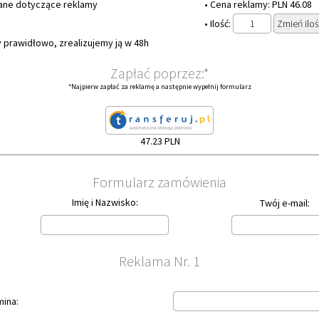
dane dotyczące reklamy
• Cena reklamy: PLN 46.08
• Ilość:
y prawidłowo, zrealizujemy ją w 48h
Zapłać poprzez:*
*Najpierw zapłać za reklamę a następnie wypełnij formularz
47.23 PLN
Formularz zamówienia
Imię i Nazwisko:
Twój e-mail
Reklama Nr. 1
mina: