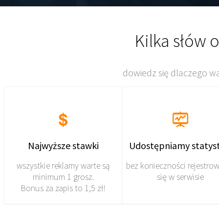
Kilka słów o
dowiedz się dlaczego w
Najwyższe stawki
Udostępniamy statyst
wszystkie reklamy warte są
bez konieczności rejestro
minimum 1 grosz.
się w serwisie
Bonus za zapis to 1,5 zł!